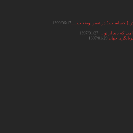
[ حساسیت ] در تعیین وضعیت ...
1399/06/17
1397/01/27
غربالگری جهان
1397/01/29