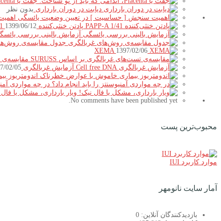
جفت یا Placenta، اندامی که باید از نو شناخت.
دیابت در دوران بارداری
بدون نظر
اهمیت
پادتن خنثی‌کننده PAPP-A 1/41
1399/06/12
آزمایش بالینی بررسی یائسگ
جدول مقایسه‌ی روش‌ها
XEMA
1397/02/06
مقایسه‌ی تس
آزمایش غربالگری Cell free DNA
7/02/05
اندومتریوز ب
در چه مواردی آمنیو
ویار بارداری، مشکل یا فال 
No comments have been published yet.
محبوب‌ترین پست
موارد کاربرد IUI
آمار سایت نانومهر
بازدیدکنندگان آنلاین:
0