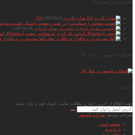
محبوب‌ترین پست‌ها:
موارد کاربرد IUI
1397/01/28
اهمیت سنجش 
دیابت در دوران بارداری
1397/01/26
جفت یا Placenta، اندامی که باید از نو ...
آلفا پیشروترین نرم‌افزار 
عملکرد نانومهر در سال 96:
خبرنامه‌:
جهت اطلاع از آخرین اخبار و مطالب سایت، ایمیل خود را وارد نمایید:
طراحی توسط:
شرکت نانومهر
صفحه اصلی
درباره ما
تماس با ما