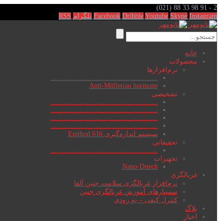
(021) 88 33 98 91 - 2
Instagram
Skype
Youtube
Dribble
Facebook
تلگرام
RSS
خانه
محصولات
نرم‌افزارها
………………………………………..
Anti-Müllerian hormone
تشخیصی
………………………………………..
………………………………………..
………………………………………..
………………………………………..
سیستم اندازه‌گیری Epithod 616
تحقیقاتی
………………………………………..
تجهیزات
Nano-Ditech
غربالگری
نرم‌افزار غربالگری سلامت جنین آلفا
سمینارهای آموزش غربالگری جنین
کنترل کیفی – به زودی
بلاگ
اخبار