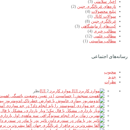
اخبار سلامتی
(3)
تازه‌های غربالگری جنین
(2)
تبلیغ محصولات
(4)
سوالات کانال
(1)
غربالگری جنین
(8)
کیت‌های آزمایشگاهی
(3)
مطالب خبری
(4)
مطالب علمی
(12)
مطالب مناسبتی
(1)
رسانه‌های اجتماعی
محبوب
جدید
نظرات
موارد کاربرد IUI
2نظر
اهمیت
اندومتریوز ب
در چه مواردی آمنیو
ویار بارداری، مشکل یا فال 
تاثیر پدر یا مادر در سندرم دا
آلفا پیشروترین نرم