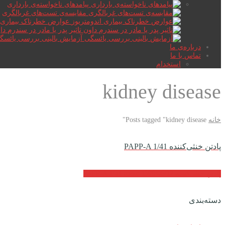
پیامدهای ناخواسته‌ی بارداری
مقایسه‌ی تست‌های غربالگری
عوارض خطرناک بیماری ا
تاثیر پدر یا مادر در سندرم دا
آزمایش بالینی بررسی یائسگ
درباره‌ی ما
تماس با ما
استخدام
kidney disease
خانه
Posts tagged "kidney disease"
پادتن خنثی‌کننده PAPP-A 1/41
پادتن خنثی‌کننده PAPP-A 1/41
1399/06/12
quote
دسته‌بندی