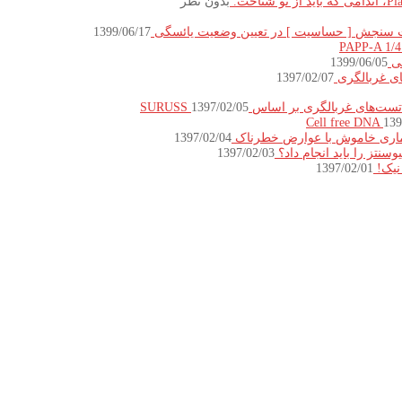
بدون نظر
 سنجش [ حساسیت ] در تعیین وضعیت یائسگی
1399/06/17
ی
1399/06/05
ی غربالگری
1397/02/07
ت‌های غربالگری بر اساس SURUSS
1397/02/05
139
یماری خاموش با عوارض خطرناک
1397/02/04
سنتز را باید انجام داد؟
1397/02/03
نیک!
1397/02/01