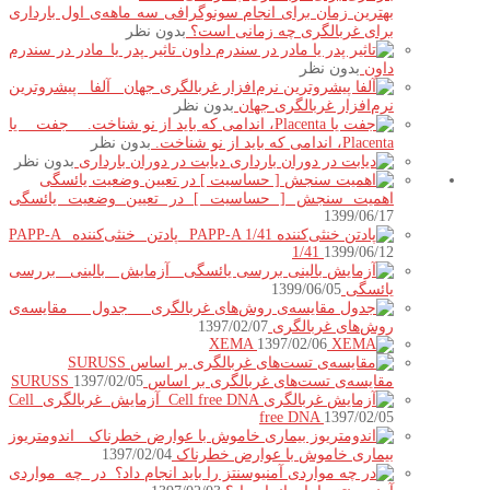
بهترین زمان برای انجام سونوگرافی سه ماهه‌ی اول بارداری
برای غربالگری چه زمانی است؟
بدون نظر
تاثیر پدر یا مادر در سندرم
داون
بدون نظر
آلفا پیشروترین
نرم‌افزار غربالگری جهان
بدون نظر
جفت یا
Placenta، اندامی که باید از نو شناخت.
بدون نظر
دیابت در دوران بارداری
بدون نظر
اهمیت سنجش [ حساسیت ] در تعیین وضعیت یائسگی
1399/06/17
پادتن خنثی‌کننده PAPP-A
1/41
1399/06/12
آزمایش بالینی بررسی
یائسگی
1399/06/05
جدول مقایسه‌ی
روش‌های غربالگری
1397/02/07
XEMA
1397/02/06
مقایسه‌ی تست‌های غربالگری بر اساس SURUSS
1397/02/05
آزمایش غربالگری Cell
free DNA
1397/02/05
اندومتریوز
بیماری خاموش با عوارض خطرناک
1397/02/04
در چه مواردی