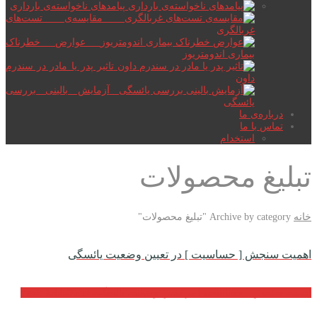
پیامدهای ناخواسته‌ی بارداری
مقایسه‌ی تست‌های
غربالگری
عوارض خطرناک
بیماری اندومتریوز
تاثیر پدر یا مادر در سندرم
داون
آزمایش بالینی بررسی
یائسگی
درباره‌ی ما
تماس با ما
استخدام
تبلیغ محصولات
خانه
Archive by category "تبلیغ محصولات"
اهمیت سنجش [ حساسیت ] در تعیین وضعیت یائسگی
اهمیت سنجش [ حساسیت ] در تعیین وضعیت یائسگی
1399/06/17
quote