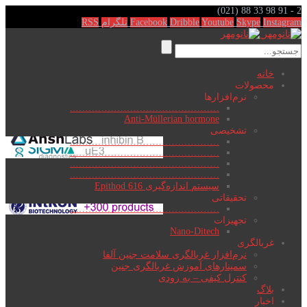
(021) 88 33 98 91 - 2
Instagram
Skype
Youtube
Dribble
Facebook
تلگرام
RSS
خانه
محصولات
نرم‌افزارها
………………………………………..
Anti-Müllerian hormone
تشخیصی
………………………………………..
………………………………………..
………………………………………..
………………………………………..
سیستم اندازه‌گیری Epithod 616
تحقیقاتی
………………………………………..
تجهیزات
Nano-Ditech
غربالگری
نرم‌افزار غربالگری سلامت جنین آلفا
سمینارهای آموزش غربالگری جنین
کنترل کیفی – به زودی
بلاگ
اخبار