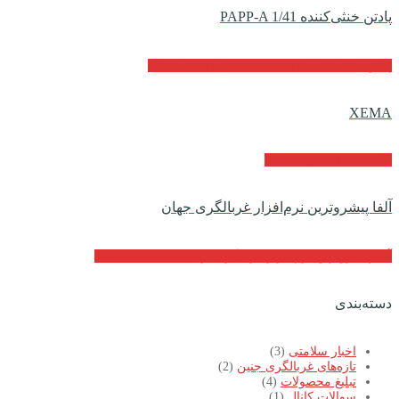
پادتن خنثی‌کننده PAPP-A 1/41
پادتن خنثی‌کننده PAPP-A 1/41
1399/06/12
quote
XEMA
XEMA
quote
1397/02/06
آلفا پیشروترین نرم‌افزار غربالگری جهان
آلفا پیشروترین نرم‌افزار غربالگری جهان
1397/01/29
quote
دسته‌بندی
اخبار سلامتی
(3)
تازه‌های غربالگری جنین
(2)
تبلیغ محصولات
(4)
سوالات کانال
(1)