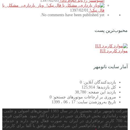
آمنیوسنتز را باید انجام داد؟
1397/02/03
ویار بارداری، مشکل یا
فال نیک!
1397/02/01
No comments have been published yet.
محبوب‌ترین پست
موارد کاربرد IUI
آمار سایت نانومهر
بازدیدکنندگان آنلاین:
0
کل بازدیدها:
125,914
بازدید این صفحه:
38,780
مروری بر ارجاعات موتورهای جستجو:
0
تاریخ به‌روزشدن سایت:
17 ، 06 ، 1399
شرکت نانومهر برای نخستین بار در سال 1383 آموزش‌های اصولی و علمی،
جهت راه‌اندازی بخش غربالگری جنین در ایران را آغاز نمود. هم‌اکنون قریب
به 700 کاربر نرم‌افزاری در ایران به صورت فعال وجود دارند و خدمات
پشتیبانی رایگان و مادام‌العمر این شرکت، طبق توافق با آلفا برای کاربران