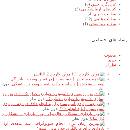
غربالگری جنین
(8)
کیت‌های آزمایشگاهی
(3)
مطالب خبری
(4)
مطالب علمی
(12)
مطالب مناسبتی
(1)
رسانه‌های اجتماعی
محبوب
جدید
نظرات
موارد کاربرد IUI
2نظر
اهمیت سنجش [ حساسیت ] در تعیین وضعیت یائسگی
بدون
نظر
اندومتریوز
بیماری خاموش با عوارض خطرناک
بدون نظر
در چه مواردی
آمنیوسنتز را باید انجام داد؟
بدون نظر
ویار بارداری، مشکل یا
فال نیک!
بدون نظر